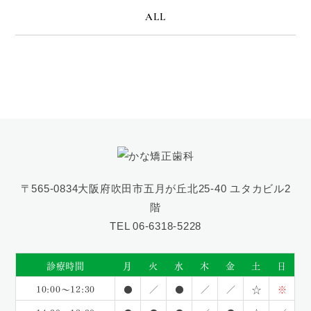
ALL
〒565-0834
大阪府吹田市五月が丘北25-40 ユタカビル2
階
TEL 06-6318-5228
診療時間
月
火
水
木
金
土
日
10:00〜12:30
●
／
●
／
／
☆
※