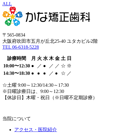
ALL
〒565-0834
大阪府吹田市五月が丘北25-40 ユタカビル2階
TEL 06-6318-5228
診療時間
月
火
水
木
金
土
日
10:00〜12:30
●
／
●
／
／
☆
※
14:30〜18:30
●
●
●
／
●
☆
／
☆土曜 9:00～12:30/14:30～17:30
※日曜診療日は、9:00～12:30
【休診日】木曜・祝日
（※日曜不定期診療）
当院について
アクセス・医院紹介