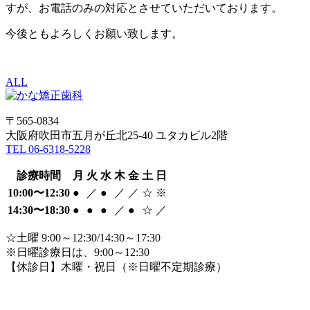
すが、お電話のみの対応とさせていただいております。
今後ともよろしくお願い致します。
ALL
〒565-0834
大阪府吹田市五月が丘北25-40 ユタカビル2階
TEL 06-6318-5228
診療時間
月
火
水
木
金
土
日
10:00〜12:30
●
／
●
／
／
☆
※
14:30〜18:30
●
●
●
／
●
☆
／
☆土曜 9:00～12:30/14:30～17:30
※日曜診療日は、9:00～12:30
【休診日】木曜・祝日
（※日曜不定期診療）