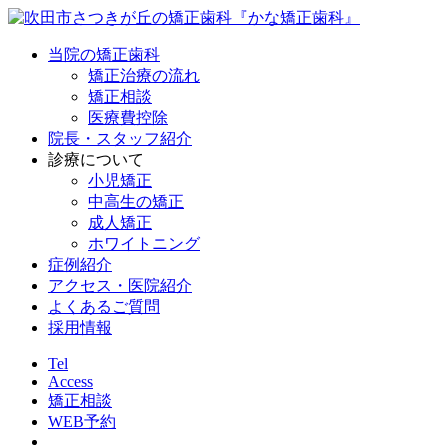
当院の矯正歯科
矯正治療の流れ
矯正相談
医療費控除
院長・スタッフ紹介
診療について
小児矯正
中高生の矯正
成人矯正
ホワイトニング
症例紹介
アクセス・医院紹介
よくあるご質問
採用情報
Tel
Access
矯正相談
WEB予約